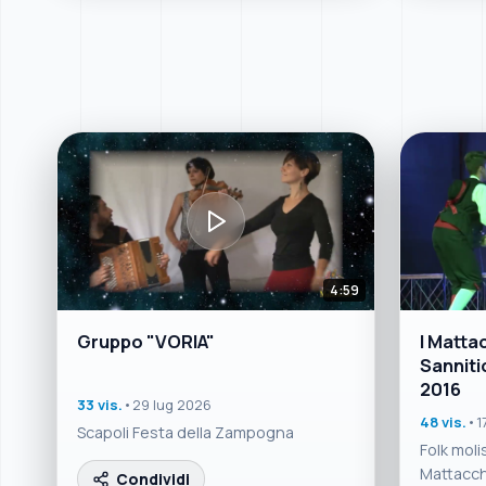
4:59
Gruppo "VORIA"
I Mattac
Sanniti
2016
33 vis.
•
29 lug 2026
48 vis.
•
1
Scapoli Festa della Zampogna
Folk moli
Mattacchi
Condividi