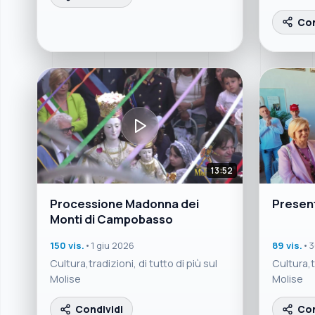
Con
13:52
Processione Madonna dei
Presen
Monti di Campobasso
150 vis.
•
1 giu 2026
89 vis.
•
3
Cultura,tradizioni, di tutto di più sul
Cultura,tr
Molise
Molise
Condividi
Con