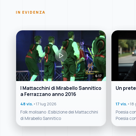
IN EVIDENZA
6:17
I Mattacchini di Mirabello Sannitico
Un prete
a Ferrazzano anno 2016
48 vis.
•
17 lug 2026
17 vis.
•
18 
Folk molisano :Esibizione dei Mattacchini
Poesia con
di Mirabello Sannitico
Poesia con
Cultura,tra