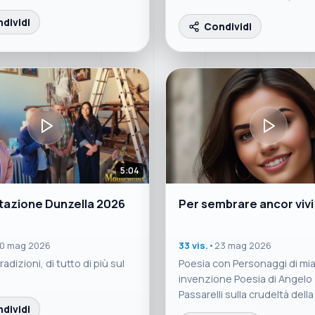
tutto di più sul Molise
dividi
Condividi
5:04
tazione Dunzella 2026
Per sembrare ancor vivi
0 mag 2026
33 vis.
•
23 mag 2026
adizioni, di tutto di più sul
Poesia con Personaggi di mi
invenzione Poesia di Angelo
Passarelli sulla crudeltà della
dividi
attuale