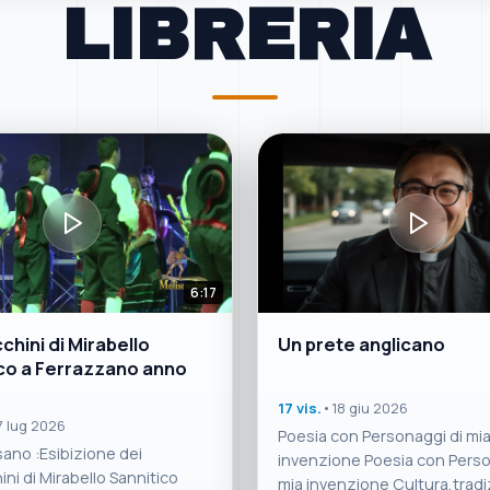
LIBRERIA
6:17
chini di Mirabello
Un prete anglicano
co a Ferrazzano anno
17 vis.
•
18 giu 2026
7 lug 2026
Poesia con Personaggi di mi
sano :Esibizione dei
invenzione Poesia con Perso
ni di Mirabello Sannitico
mia invenzione Cultura,tradiz