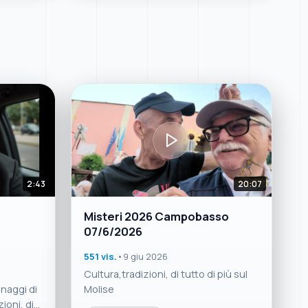
2:43
20:07
Misteri 2026 Campobasso
07/6/2026
551 vis.
•
9 giu 2026
a
Cultura,tradizioni, di tutto di più sul
naggi di
Molise
ioni, di