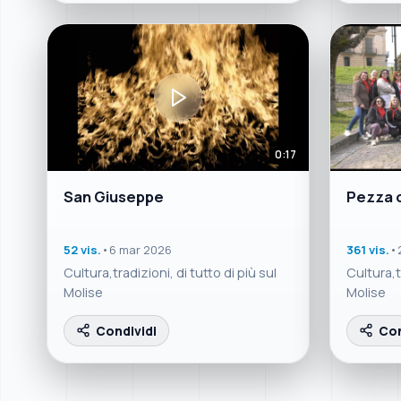
0:17
San Giuseppe
Pezza 
52 vis.
•
6 mar 2026
361 vis.
•
Cultura,tradizioni, di tutto di più sul
Cultura,tr
Molise
Molise
Condividi
Con