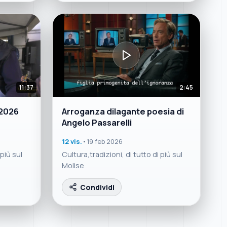
11:37
2:45
 2026
Arroganza dilagante poesia di
Angelo Passarelli
12 vis.
•
19 feb 2026
 più sul
Cultura,tradizioni, di tutto di più sul
Molise
Condividi