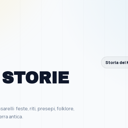
Storia del 
 STORIE
elli: feste, riti, presepi, folklore,
erra antica.