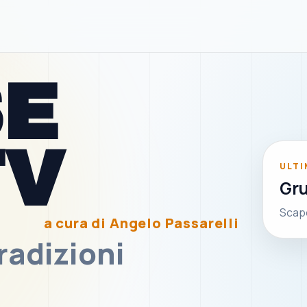
SE
▶
TV
ULTI
Gr
Scapo
a cura di Angelo Passarelli
radizioni