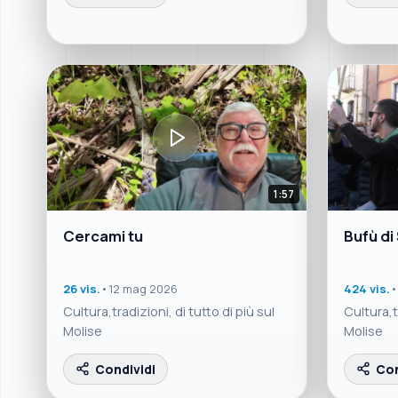
1:57
Cercami tu
Bufù di
26 vis.
•
12 mag 2026
424 vis.
•
Cultura,tradizioni, di tutto di più sul
Cultura,tr
Molise
Molise
Condividi
Con