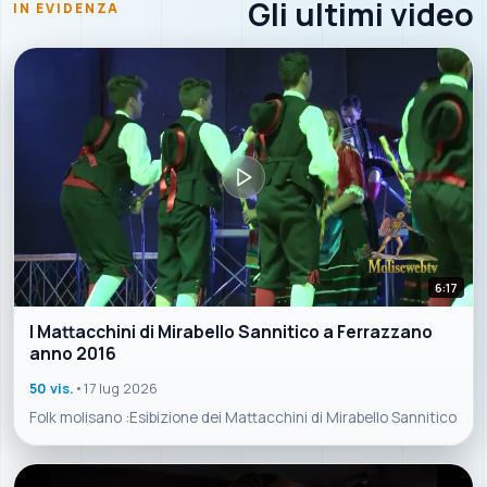
Gli ultimi video
IN EVIDENZA
6:17
I Mattacchini di Mirabello Sannitico a Ferrazzano
anno 2016
50 vis.
•
17 lug 2026
Folk molisano :Esibizione dei Mattacchini di Mirabello Sannitico