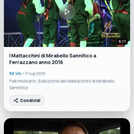
6:17
I Mattacchini di Mirabello Sannitico a
Ferrazzano anno 2016
50 vis.
•
17 lug 2026
Folk molisano :Esibizione dei Mattacchini di Mirabello
Sannitico
Condividi