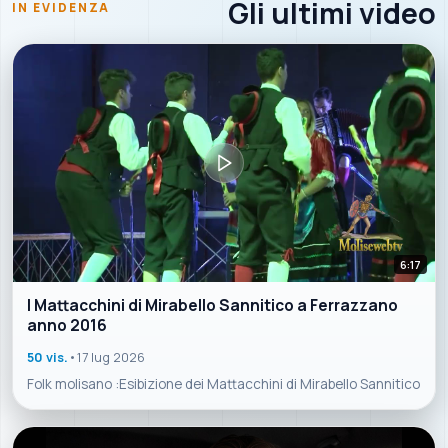
Gli ultimi video
IN EVIDENZA
6:17
I Mattacchini di Mirabello Sannitico a Ferrazzano
anno 2016
50 vis.
•
17 lug 2026
Folk molisano :Esibizione dei Mattacchini di Mirabello Sannitico