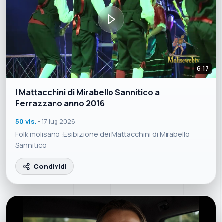
6:17
I Mattacchini di Mirabello Sannitico a
Ferrazzano anno 2016
50 vis.
•
17 lug 2026
Folk molisano :Esibizione dei Mattacchini di Mirabello
Sannitico
Condividi