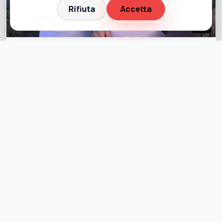
Rifiuta
Accetta
11:37
Pezza de casce uomini 2026
391 vis.
•
23 feb 2026
Cultura,tradizioni, di tutto di più sul Molise
Condividi